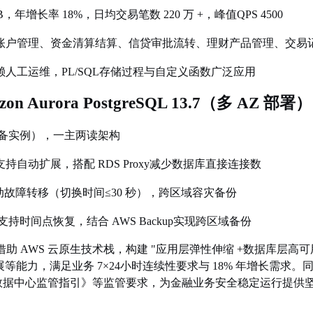
TB，年增长率 18%，日均交易笔数 220 万 +，峰值QPS 4500
账户管理、资金清算结算、信贷审批流转、理财产品管理、交易
赖人工运维，
PL/SQL存储过程与自定义函数广泛应用
zon Aurora PostgreSQL 13.7（多 AZ 部署）
rge（主备实例），一主两读架构
支持自动扩展，搭配
RDS Proxy减少数据库直接连接数
自动故障转移（切换时间
≤
30 秒），跨区域容灾备份
支持时间点恢复，结合 AWS Backup实现跨区域备份
hain Co., Ltd借助 AWS 云原生技术栈，构建 "应用层弹性伸缩 +数
等能力，满足业务 7
×
24小时连续性要求与 18% 年增长需求。
业银行数据中心监管指引》等监管要求，为金融业务安全稳定运行提供