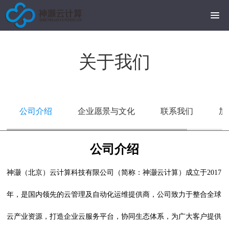
关于我们
公司介绍
企业愿景与文化
联系我们
加
公司介绍
神灏（北京）云计算科技有限公司（简称：神灏云计算）成立于2017
年，是国内领先的云管理及自动化运维提供商，公司致力于整合全球
云产业资源，打造企业云服务平台，协同生态体系，为广大客户提供