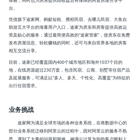
体验，同时也为房东提供高收益且有保障的闲置房屋分享平
台。
凭借旗下途家网、蚂蚁短租、携程民宿、去哪儿民宿、大鱼自
助游五大平台的海量用户入口，途家为房东和房客提供高效运
营及贴心的服务；通过最简便高效的“途家管家”，使房东在免费
发布房屋信息、轻松赚钱的同时，还可与来自世界各地的房客
相互交流分享。
目前，途家已经覆盖国内400个城市地区和海外1037个目的
地，在线房源超过230万套，包含民宿、公寓、别墅等住宿产品
及延展服务，可满足以“多人、多天、个性化、高覆盖”为特征的
出行住宿需求。
业务挑战
途家网
为满足全球市场的各种业务系统，在将数据中心的
部分业务系统迁移到阿里云的过程中，因对阿里云的服务不熟
悉，遇到了大量的问题和困难。神灏云计算为协助客户顺利上