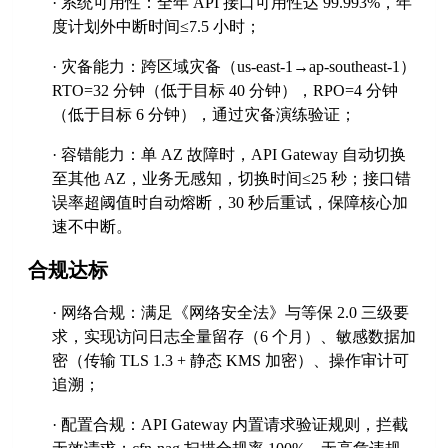
·
系统可用性：全年
API 接口可用性达 99.993%，年
度计划外中断时间
≤
7.5 小时；
·
灾备能力：跨区域灾备（
us-east-1
→
ap-southeast-1）
RTO=32 分钟（低于目标 40 分钟），RPO=4 分钟
（低于目标 6 分钟），通过灾备演练验证；
·
容错能力：单
AZ 故障时，API Gateway 自动切换
至其他 AZ，业务无感知，切换时间
≤
25 秒；接口错
误率超阈值时自动熔断，30 秒后重试，保障核心加
速不中断。
合规达标
·
网络合规：满足《网络安全法》与等保
2.0 三级要
求，实现访问日志全量留存（6 个月）、敏感数据加
密（传输 TLS 1.3 + 静态 KMS 加密）、操作审计可
追溯；
·
配置合规：
API Gateway 内置请求验证规则，拦截