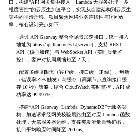
口，构建
“
API 网关集中接入 + Lambda 无服务处理 + 多
维度管控
”
的云原生加速平台，实现从自建架构到云原生
架构的平滑迁移。项目聚焦网络业务连续性与访问效
率，核心设计亮点如下：
·
通过
API Gateway 整合全场景加速接口，统一接入
地址为
https://api.lituo.net/v1/[service]
，支持
REST
API（核心加速）与 WebSocket API（实时质量监
控），客户对接周期缩短至 2 天；
·
配置多维度限流（客户级、接口级、
IP 级）、熔断
（错误率
≥
5% 触发）与缓存（高频节点查询接口缓
存 10 秒）策略，结合 CloudWatch 实时监控，API 成
功率达 99.995%；
·
搭建
“
API Gateway+Lambda+DynamoDB
”
无服务架
构，加速请求经网关校验后路由至对应 Lambda 函数
处理，无需服务器运维，支撑突发流量自动扩缩，
接口平均响应时间降至 260 ms。