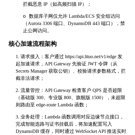
拦截恶意 IP（如高频扫描 IP）；
数据库子网仅允许
Lambda/ECS 安全组访问
o
（Aurora 3306 端口、DynamoDB 443 端口），禁
止公网访问。
核心加速流程架构
1.
请求接入：客户通过
https://api.lituo.net/v1/edge
发
起加速请求，
API Gateway 先验证 JWT 令牌（从
Secrets Manager 获取公钥）、校验请求参数格式，拦
截非法请求；
2.
流量管控：
API Gateway 检查客户 QPS 是否超限
（基础版 300、专业版 800、旗舰版 1500），未超限
则路由至
edge-route
Lambda 函数；
3.
业务处理：
Lambda 函数调用对应边缘节点接口，
完成智能选路与证书挂载后，将加速配置写入
DynamoDB 缓存，同时通过 WebSocket API 推送实时